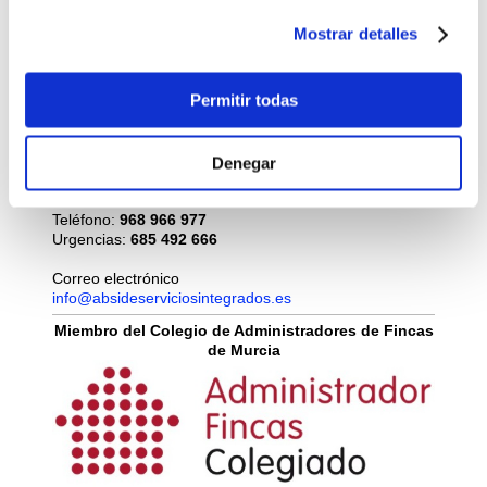
Viernes de 9:00h. a 14:00h
.
Mostrar detalles
Horario especial desde el 15 de mayo hasta el 15 de
septiembre: de lunes a viernes
de
9:00h. a 14:00h.
Permitir todas
Dirección
ABSIDE Servicios Integrados
Av. de la Justicia, 8, Edificio TORRESUR, 1º F
Denegar
30011 Murcia
Teléfono:
968 966 977
Urgencias:
685 492 666
Correo electrónico
info@absideserviciosintegrados.es
Miembro del Colegio de Administradores de Fincas
de Murcia