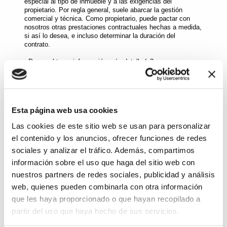
especial al tipo de inmueble y a las exigencias del
propietario. Por regla general, suele abarcar la gestión
comercial y técnica. Como propietario, puede pactar con
nosotros otras prestaciones contractuales hechas a medida,
si así lo desea, e incluso determinar la duración del
contrato.
¿Desea obtener información más detallada?
Le asesoraremos con mucho gusto de manera completa,
individualizada y sin compromiso. Sólo debe llamarnos al
968 966 977
o rellenar nuestro formulario de contacto.
Esta página web usa cookies
Las cookies de este sitio web se usan para personalizar
el contenido y los anuncios, ofrecer funciones de redes
Consulta de las ofertas
sociales y analizar el tráfico. Además, compartimos
Le asesoraremos con mucho gusto sobre cualquier
información sobre el uso que haga del sitio web con
oferta de manera gratuita y sin compromiso. Póngase
nuestros partners de redes sociales, publicidad y análisis
en contacto con nosotros llamando al:
web, quienes pueden combinarla con otra información
Teléfono:
968 966 977
que les haya proporcionado o que hayan recopilado a
Urgencias:
685 492 666
partir del uso que haya hecho de sus servicios.
Horario comercial: d
e lunes a jueves
de 9:00h. a 13:30h. y de 16:00h. a 18:00h.