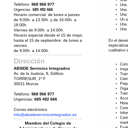
Teléfono:
968 966 977
Una 
Urgencias:
685 492 666
Una 
Horario comercial: d
e lunes a jueves
Una 
Un a
de 9:00h. a 13:30h. y de 16:00h. a
Una 
18:00h.
Una 
Viernes de 9:00h. a 14:00h
.
Horario especial desde el 15 de mayo
hasta el 15 de septiembre: de lunes a
En el desem
viernes
especializa
cualitativo
de
9:00h. a 14:00h.
Dirección
Comp
ABSIDE Servicios Integrados
Insp
Av. de la Justicia, 8, Edificio
Tram
TORRESUR, 1º F
Cier
30011 Murcia
Prep
Orga
Tram
Teléfono:
968 966 977
Acce
Urgencias:
685 492 666
Hora
Corr
Correo electrónico
Info
info@absideserviciosintegrados.es
Cont
mant
Miembro del Colegio de
Eval