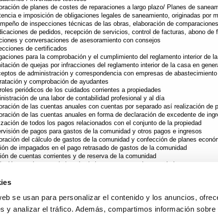
oración de planes de costes de reparaciones a largo plazo/ Planes de sanea
tencia e imposición de obligaciones legales de saneamiento, originadas por m
mpeño de inspecciones técnicas de las obras, elaboración de comparaciones d
dicaciones de pedidos, recepción de servicios, control de facturas, abono de 
ciones y conversaciones de asesoramiento con consejos
ecciones de certificados
igaciones para la comprobación y el cumplimiento del reglamento interior de l
itación de quejas por infracciones del reglamento interior de la casa en gener
eptos de administración y correspondencia con empresas de abastecimiento
ratación y comprobación de ayudantes
roles periódicos de los cuidados corrientes a propiedades
nistración de una labor de contabilidad profesional y al día
oración de las cuentas anuales con cuentas por separado así realización de p
oración de las cuentas anuales en forma de declaración de excedente de ingre
ización de todos los pagos relacionados con el conjunto de la propiedad
rvisión de pagos para gastos de la comunidad y otros pagos e ingresos
oración del cálculo de gastos de la comunidad y confección de planes econó
ión de impagados en el pago retrasado de gastos de la comunidad
ión de cuentas corrientes y de reserva de la comunidad
alación con devengo de interés de la reserva para el mantenimiento
ervación en orden de todos los documentos administrativos
esentación judicial y extrajudicial, y alegaciones judiciales de reclamaciones 
ies
ciaciones con las autoridades y cumplimiento de los requerimientos impuesto
web se usan para personalizar el contenido y los anuncios, ofrec
ocatoria y celebración de la conveniente reunión anual de propietarios y, en 
pcionales
s y analizar el tráfico. Además, compartimos información sobre 
stro y realización de las resoluciones de la comunidad y envío del protocolo a