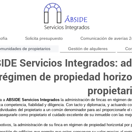
sofía
Solicita presupuesto
Comunicación de averías 
comunidades de propietarios
Gestión de alquileres
Con
IDE Servicios Integrados: ad
régimen de propiedad horiz
propietar
ía a
ABSIDE Servicios Integrados
la administración de fincas en régimen de
a competencia, fiabilidad y diligencia. Con tacto y diplomacia, y actuando com
ndividuales del propietario a un común denominador para así proporcionarle el
 asegurarle como propietario el cuidado excelente de su inmueble con las mej
otivos, la administración de su finca en régimen de propiedad horizontal por 
gestión de edificios que permite que estos conserven su valor gracias al regi