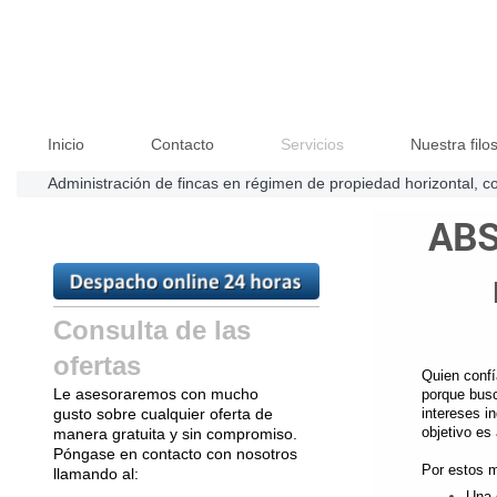
Inicio
Contacto
Servicios
Nuestra filo
Administración de fincas en régimen de propiedad horizontal, 
ABS
Consulta de las
ofertas
Quien conf
Le asesoraremos con mucho
porque busc
gusto sobre cualquier oferta de
intereses i
objetivo es
manera gratuita y sin compromiso.
Póngase en contacto con nosotros
Por estos m
llamando al:
Una 