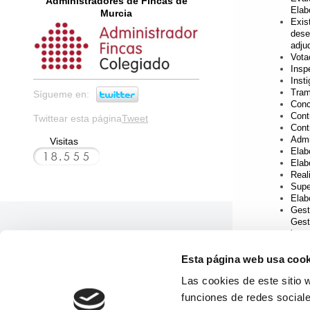
Administradores de Fincas de
Elab
Murcia
Exis
dese
adju
Vota
Insp
Inst
Tram
Sígueme en:
Conc
Cont
Twittear esta página
Tweet
Cont
Admi
Visitas
Elab
Elab
Real
Supe
Elab
Gest
Gest
inst
Cons
Repr
Esta página web usa cook
Nego
Las cookies de este sitio 
Conv
exce
funciones de redes sociale
Regi