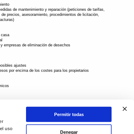
miento
edidas de mantenimiento y reparación (peticiones de tarifas,
e precios, asesoramiento, procedimientos de licitación,
facturas)
a casa
al
 y empresas de eliminación de desechos
osibles ajustes
sos por encima de los costes para los propietarios
micos
de la comunidad a terceros y a propietarios individuales
Permitir todas
s por las autoridades
er
caso de necesidad, celebración de reuniones de propietarios
el uso
 todos los propietarios
Denegar